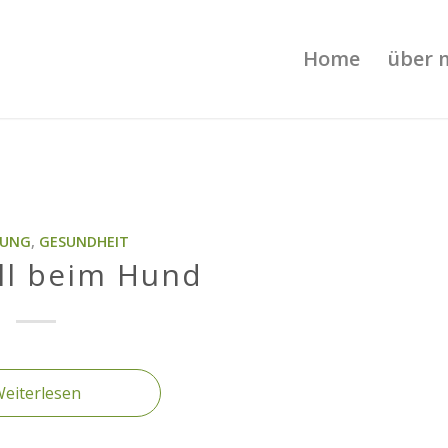
Home
über 
RUNG
,
GESUNDHEIT
ll beim Hund
eiterlesen